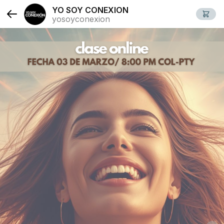
YO SOY CONEXION
yosoyconexion
Slide 1 of 2