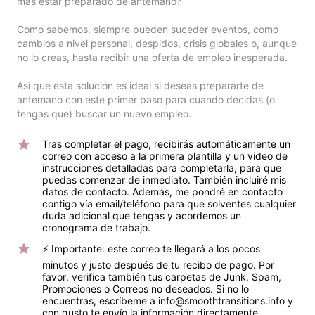
más estar preparado de antemano?

Como sabemos, siempre pueden suceder eventos, como 
cambios a nivel personal, despidos, crisis globales o, aunque 
no lo creas, hasta recibir una oferta de empleo inesperada.

Así que esta solución es ideal si deseas prepararte de 
antemano con este primer paso para cuando decidas (o 
tengas que) buscar un nuevo empleo.
Tras completar el pago, recibirás automáticamente un 
correo con acceso a la primera plantilla y un video de 
instrucciones detalladas para completarla, para que 
puedas comenzar de inmediato. También incluiré mis 
datos de contacto. Además, me pondré en contacto 
contigo vía email/teléfono para que solventes cualquier 
duda adicional que tengas y acordemos un 
cronograma de trabajo.
⚡️ Importante: este correo te llegará a los pocos 
minutos y justo después de tu recibo de pago. Por 
favor, verifica también tus carpetas de Junk, Spam, 
Promociones o Correos no deseados. Si no lo 
encuentras, escríbeme a info@smoothtransitions.info y 
con gusto te envío la información directamente.