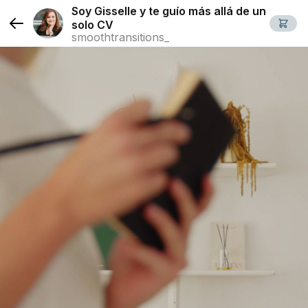
Soy Gisselle y te guío más allá de un
solo CV
smoothtransitions_
Slide 1 of 1