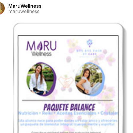
MaruWellness
maruwellness
1