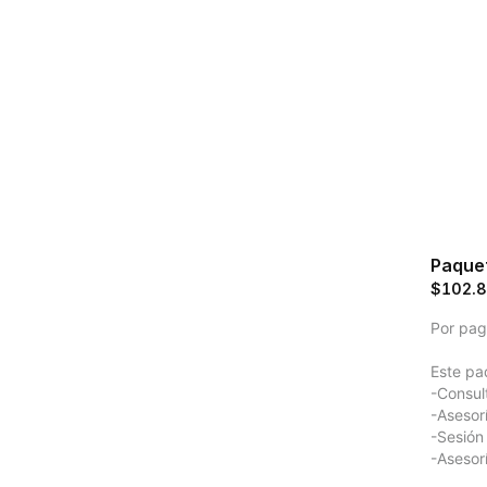
Paque
$102.
Por pago
Este pa
-Consult
-Asesorí
-Sesión 
-Asesorí