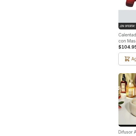
¡EN OFERTA!
Calenta
con Masa
– USB (
$104.9
Ag
Difusor 