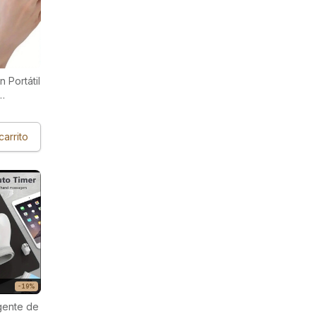
 Portátil
carrito
-19%
gente de