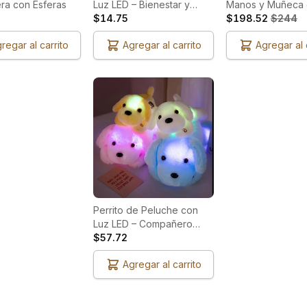
ra con Esferas
Luz LED – Bienestar y
Manos y Muñeca
Calma en Cualquier
$14.75
Calor – Alivio Pro
$198.52
$244
Espacio
Relax Diario
regar al carrito
Agregar al carrito
Agregar al 
Perrito de Peluche con
Luz LED – Compañero
Nocturno Reconfortante
$57.72
Agregar al carrito