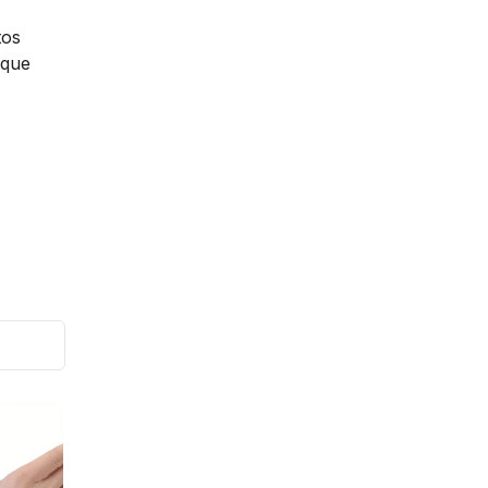
os 
ique