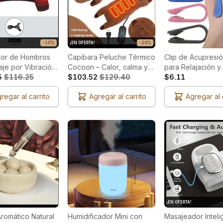
-10%
¡EN OFERTA!
-20%
dor de Hombros
Capibara Peluche Térmico
Clip de Acupresión
je por Vibración
Cocoon – Calor, calma y
para Relajación y
5V)
5
$116.25
ternura en un solo abrazo
$103.52
$129.40
Bienestar
$6.11
regar al carrito
Agregar al carrito
Agregar al 
¡EN OFERTA!
Aromático Natural
Humidificador Mini con
Masajeador Inteli