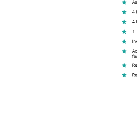
As
4 
4 
1 
In
Ac
fe
Re
Re