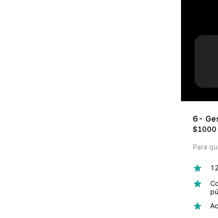
6- Ges
$1000
Para qu
12
Co
pú
Ac